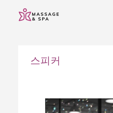
콘
텐
츠
로
건
너
뛰
기
스피커