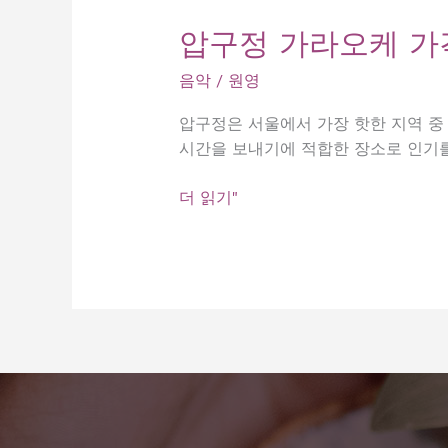
압구정 가라오케 가격
음악
/
원영
압구정은 서울에서 가장 핫한 지역 중
시간을 보내기에 적합한 장소로 인기를
압
더 읽기"
구
정
가
라
오
케
가
격,
여
기