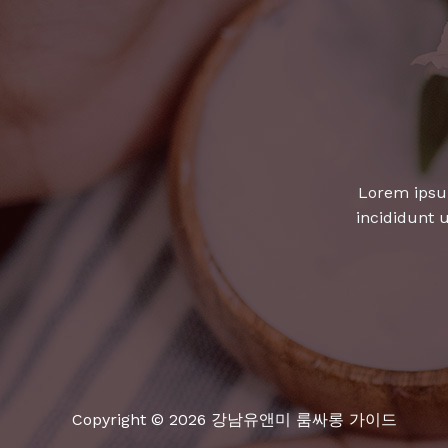
서
만
알
려
주
는
꿀
Lorem ipsum
팁!
incididunt 
Copyright © 2026 강남유앤미 룸싸롱 가이드