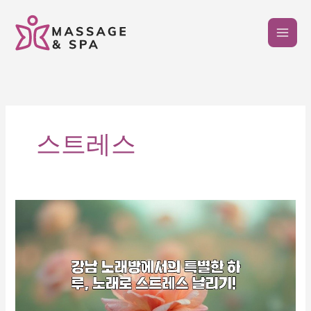
콘
텐
츠
로
건
너
뛰
기
스트레스