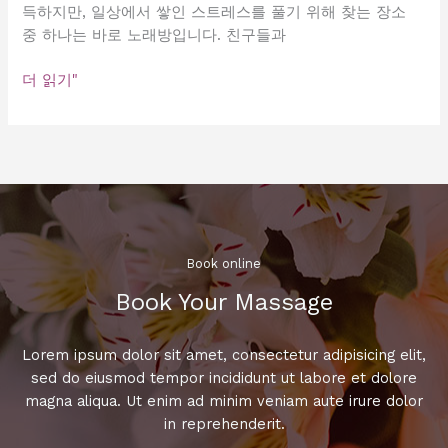
득하지만, 일상에서 쌓인 스트레스를 풀기 위해 찾는 장소
중 하나는 바로 노래방입니다. 친구들과
강
더 읽기"
남
에
서
노
래
부
르
며
Book online​
스
Book Your Massage​
트
레
스
Lorem ipsum dolor sit amet, consectetur adipisicing elit,
날
sed do eiusmod tempor incididunt ut labore et dolore
리
magna aliqua. Ut enim ad minim veniam aute irure dolor
기!
in reprehenderit.
최