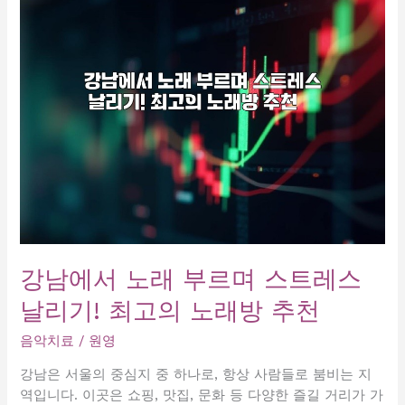
방
에
서
의
특
별
한
하
루,
노
래
로
스
강남에서 노래 부르며 스트레스
트
날리기! 최고의 노래방 추천
레
스
음악치료
/
원영
날
리
강남은 서울의 중심지 중 하나로, 항상 사람들로 붐비는 지
기!
역입니다. 이곳은 쇼핑, 맛집, 문화 등 다양한 즐길 거리가 가