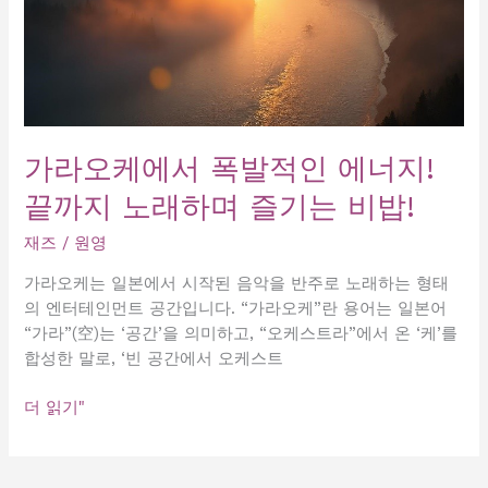
가라오케에서 폭발적인 에너지!
끝까지 노래하며 즐기는 비밥!
재즈
/
원영
가라오케는 일본에서 시작된 음악을 반주로 노래하는 형태
의 엔터테인먼트 공간입니다. “가라오케”란 용어는 일본어
“가라”(空)는 ‘공간’을 의미하고, “오케스트라”에서 온 ‘케’를
합성한 말로, ‘빈 공간에서 오케스트
가
더 읽기"
라
오
케