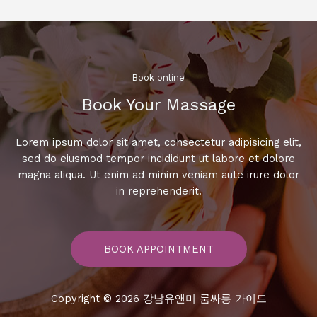
에
서
폭
발
적
Book online​
인
Book Your Massage​
에
너
지!
Lorem ipsum dolor sit amet, consectetur adipisicing elit,
끝
sed do eiusmod tempor incididunt ut labore et dolore
까
magna aliqua. Ut enim ad minim veniam aute irure dolor
지
in reprehenderit.
노
래
하
BOOK APPOINTMENT
며
즐
기
Copyright © 2026 강남유앤미 룸싸롱 가이드
는