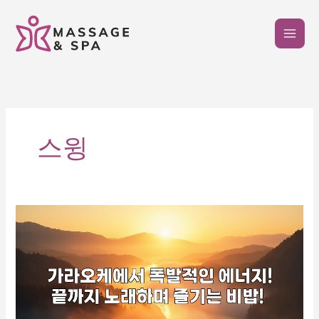
콘
텐
츠
로
건
너
뛰
기
스윙