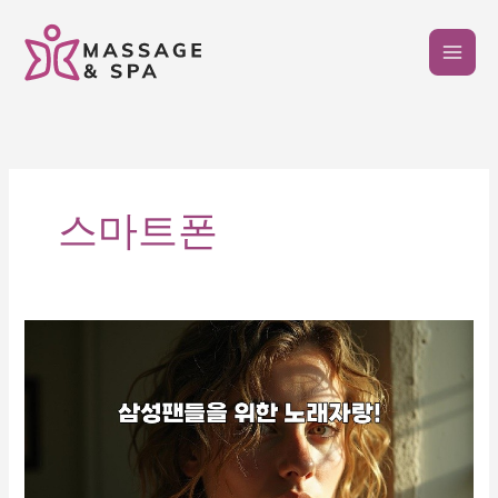
콘
텐
츠
로
건
너
뛰
기
스마트폰