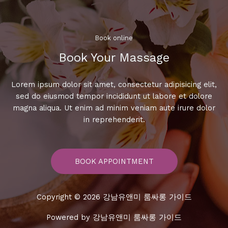
위
한
노
래
Book online​
자
Book Your Massage​
랑!
Lorem ipsum dolor sit amet, consectetur adipisicing elit,
sed do eiusmod tempor incididunt ut labore et dolore
magna aliqua. Ut enim ad minim veniam aute irure dolor
in reprehenderit.
BOOK APPOINTMENT
Copyright © 2026 강남유앤미 룸싸롱 가이드
Powered by 강남유앤미 룸싸롱 가이드