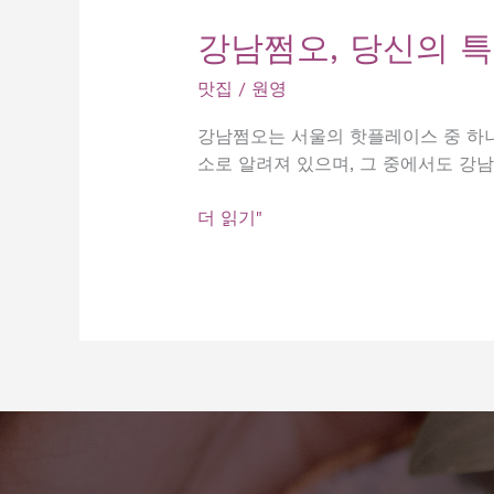
강남쩜오, 당신의 
맛집
/
원영
강남쩜오는 서울의 핫플레이스 중 하나
소로 알려져 있으며, 그 중에서도 강
강
더 읽기"
남
쩜
오,
당
신
의
특
별
한
하