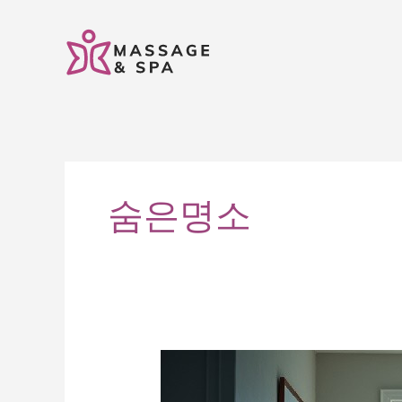
콘
텐
츠
로
건
너
뛰
기
숨은명소