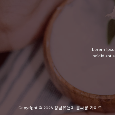
루
를
만
들
어
줄
핫
Lorem ipsum
플
incididunt 
레
이
스!
Copyright © 2026 강남유앤미 룸싸롱 가이드