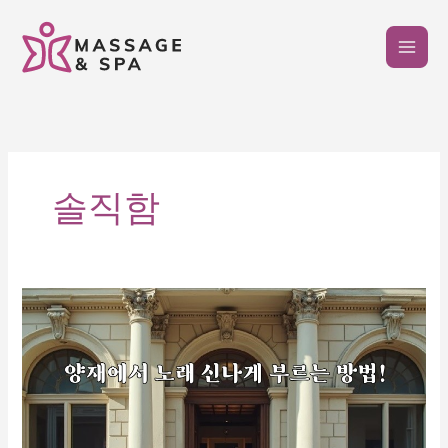
콘
텐
츠
로
건
너
뛰
기
솔직함