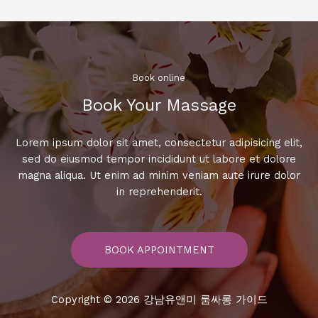
노
래
신
나
게
Book online​
부
Book Your Massage​
르
는
방
Lorem ipsum dolor sit amet, consectetur adipisicing elit,
법!
sed do eiusmod tempor incididunt ut labore et dolore
magna aliqua. Ut enim ad minim veniam aute irure dolor
in reprehenderit.
BOOK APPOINTMENT
Copyright © 2026 강남유앤미 룸싸롱 가이드