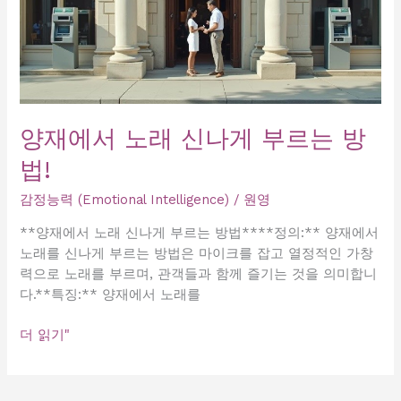
양재에서 노래 신나게 부르는 방
법!
감정능력 (Emotional Intelligence)
/
원영
**양재에서 노래 신나게 부르는 방법****정의:** 양재에서
노래를 신나게 부르는 방법은 마이크를 잡고 열정적인 가창
력으로 노래를 부르며, 관객들과 함께 즐기는 것을 의미합니
다.**특징:** 양재에서 노래를
양
더 읽기"
재
에
서