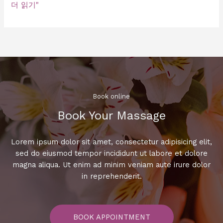
클
더 읽기"
래
식
셔
츠
룸
Book online​
Book Your Massage​
Lorem ipsum dolor sit amet, consectetur adipisicing elit,
sed do eiusmod tempor incididunt ut labore et dolore
magna aliqua. Ut enim ad minim veniam aute irure dolor
in reprehenderit.
BOOK APPOINTMENT