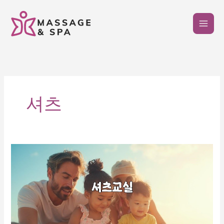
콘
텐
츠
로
건
너
뛰
기
셔츠