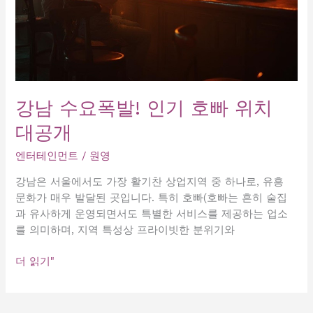
강남 수요폭발! 인기 호빠 위치
대공개
엔터테인먼트
/
원영
강남은 서울에서도 가장 활기찬 상업지역 중 하나로, 유흥
문화가 매우 발달된 곳입니다. 특히 호빠(호빠는 흔히 술집
과 유사하게 운영되면서도 특별한 서비스를 제공하는 업소
를 의미하며, 지역 특성상 프라이빗한 분위기와
강
더 읽기"
남
수
요