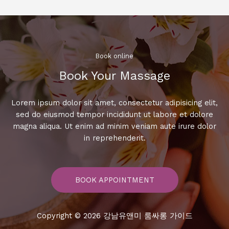
폭
발!
인
기
호
Book online​
빠
Book Your Massage​
위
치
대
Lorem ipsum dolor sit amet, consectetur adipisicing elit,
공
sed do eiusmod tempor incididunt ut labore et dolore
개
magna aliqua. Ut enim ad minim veniam aute irure dolor
in reprehenderit.
BOOK APPOINTMENT
Copyright © 2026 강남유앤미 룸싸롱 가이드