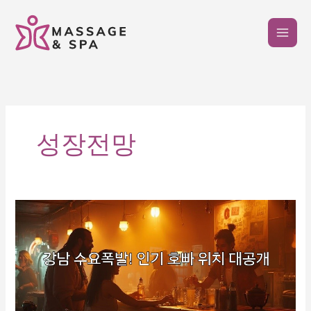
콘
텐
츠
로
건
너
뛰
기
성장전망