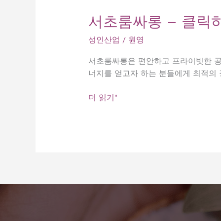
서초룸싸롱 – 클릭
성인산업
/
원영
서초룸싸롱은 편안하고 프라이빗한 공간
너지를 얻고자 하는 분들에게 최적의
서
더 읽기"
초
룸
싸
롱
–
클
릭
하
면
후