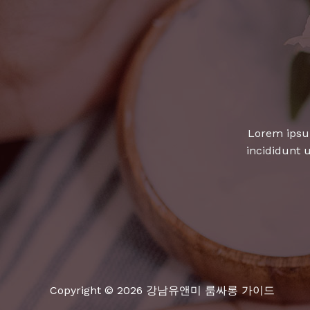
회
하
지
않
을
것
입
Lorem ipsum
니
incididunt 
다!
Copyright © 2026 강남유앤미 룸싸롱 가이드