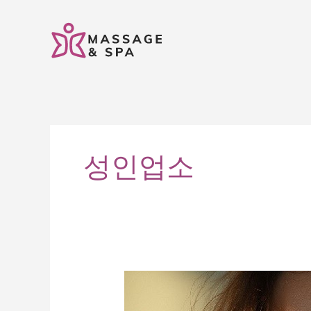
콘
텐
츠
로
건
너
뛰
기
성인업소