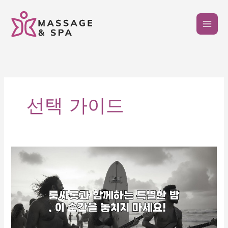
콘
텐
츠
로
건
너
뛰
기
선택 가이드