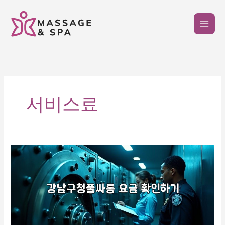
콘
텐
츠
로
건
너
뛰
기
서비스료