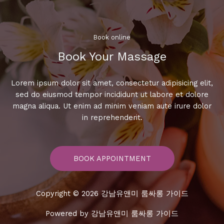
싸
롱
요
금
Book online​
확
Book Your Massage​
인
하
기
Lorem ipsum dolor sit amet, consectetur adipisicing elit,
sed do eiusmod tempor incididunt ut labore et dolore
magna aliqua. Ut enim ad minim veniam aute irure dolor
in reprehenderit.
BOOK APPOINTMENT
Copyright © 2026 강남유앤미 룸싸롱 가이드
Powered by 강남유앤미 룸싸롱 가이드