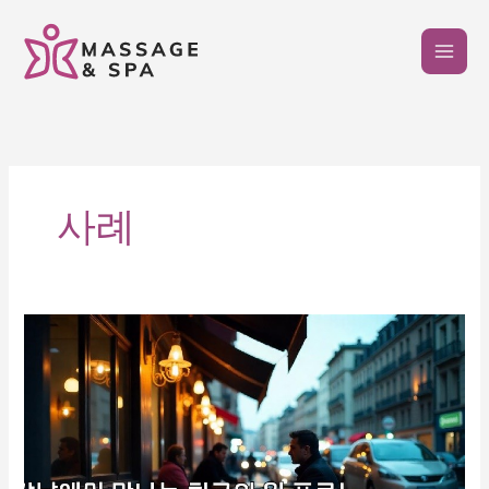
콘
텐
츠
로
건
너
뛰
기
사례