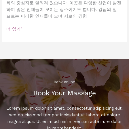
화의 중심지로 알려져 있습니다. 이곳은 다양한 산업이 발전
하며 많은 인재들이 모이는 장소이기도 합니다. 강남의 일
프로는 이러한 인재들이 모여 서로의 경험
강
더 읽기"
남
에
서
만
나
는
최
고
Book online​
의
Book Your Massage​
일
프
로!
Lorem ipsum dolor sit amet, consectetur adipisicing elit,
강
sed do eiusmod tempor incididunt ut labore et dolore
남
magna aliqua. Ut enim ad minim veniam aute irure dolor
의
in reprehenderit.