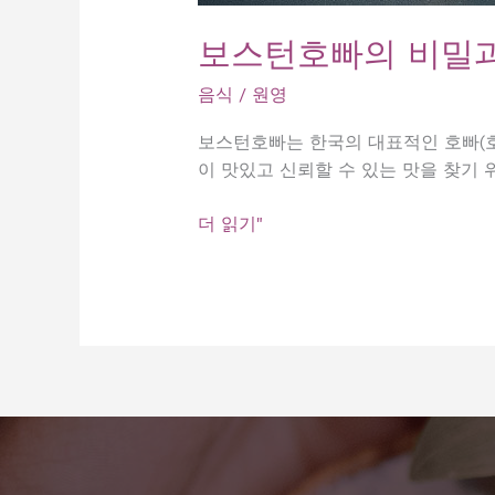
보스턴호빠의 비밀과
음식
/
원영
보스턴호빠는 한국의 대표적인 호빠(호
이 맛있고 신뢰할 수 있는 맛을 찾기 
보
더 읽기"
스
턴
호
빠
의
비
밀
과
최