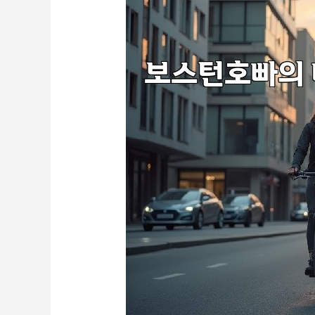
과
서
비
스
지
금
바
로
경
험
하
세
요