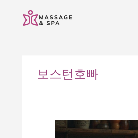
콘
텐
츠
로
건
너
뛰
기
보스턴호빠