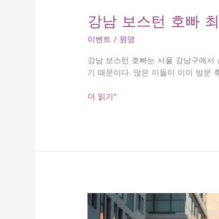
강남 보스턴 호빠 
이벤트
/
원영
강남 보스턴 호빠는 서울 강남구에서 손
기 때문이다. 많은 이들이 이미 방문 
강
더 읽기"
남
보
스
턴
호
빠
최
고
의
맛