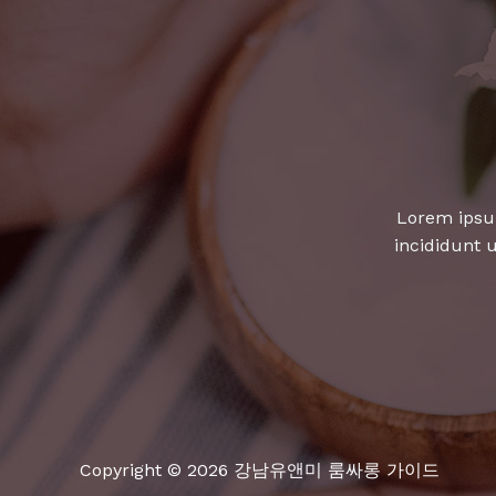
고
의
맛
비
법
공
개
Lorem ipsum
incididunt 
Copyright © 2026 강남유앤미 룸싸롱 가이드