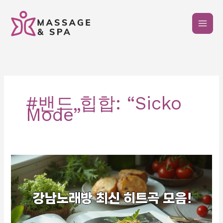
콘
텐
츠
로
건
너
뛰
기
#밴드 힙합: “Sicko
Mode”