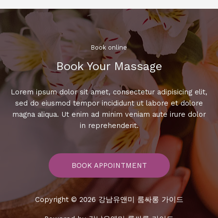
방
최
신
히
트
Book online​
곡
Book Your Massage​
모
음!
Lorem ipsum dolor sit amet, consectetur adipisicing elit,
sed do eiusmod tempor incididunt ut labore et dolore
magna aliqua. Ut enim ad minim veniam aute irure dolor
in reprehenderit.
BOOK APPOINTMENT
Copyright © 2026 강남유앤미 룸싸롱 가이드