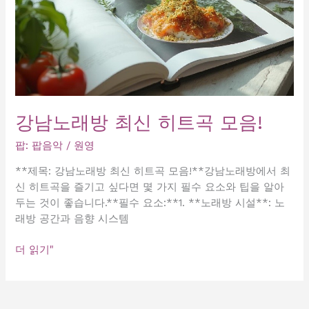
강남노래방 최신 히트곡 모음!
팝: 팝음악
/
원영
**제목: 강남노래방 최신 히트곡 모음!**강남노래방에서 최
신 히트곡을 즐기고 싶다면 몇 가지 필수 요소와 팁을 알아
두는 것이 좋습니다.**필수 요소:**1. **노래방 시설**: 노
래방 공간과 음향 시스템
강
더 읽기"
남
노
래