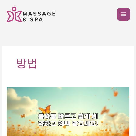
콘
텐
츠
로
건
너
뛰
기
방법