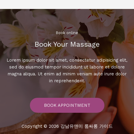
르
고
쉽
게
예
Book online​
약
Book Your Massage​
하
고
혜
Lorem ipsum dolor sit amet, consectetur adipisicing elit,
택
sed do eiusmod tempor incididunt ut labore et dolore
받
magna aliqua. Ut enim ad minim veniam aute irure dolor
으
in reprehenderit.
세
요!
BOOK APPOINTMENT
Copyright © 2026 강남유앤미 룸싸롱 가이드