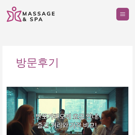
콘
텐
츠
로
건
너
뛰
기
방문후기