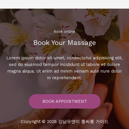
오
케
요
금
안
Book online​
내:
Book Your Massage​
즐
길
거
Lorem ipsum dolor sit amet, consectetur adipisicing elit,
리
sed do eiusmod tempor incididunt ut labore et dolore
와
magna aliqua. Ut enim ad minim veniam aute irure dolor
가
in reprehenderit.
격
비
교!
BOOK APPOINTMENT
Copyright © 2026 강남유앤미 룸싸롱 가이드