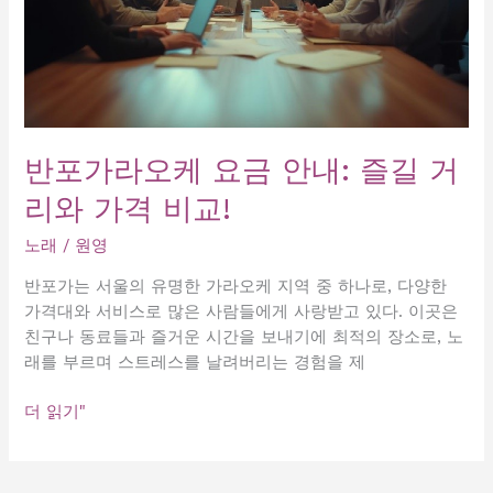
반포가라오케 요금 안내: 즐길 거
리와 가격 비교!
노래
/
원영
반포가는 서울의 유명한 가라오케 지역 중 하나로, 다양한
가격대와 서비스로 많은 사람들에게 사랑받고 있다. 이곳은
친구나 동료들과 즐거운 시간을 보내기에 최적의 장소로, 노
래를 부르며 스트레스를 날려버리는 경험을 제
반
더 읽기"
포
가
라