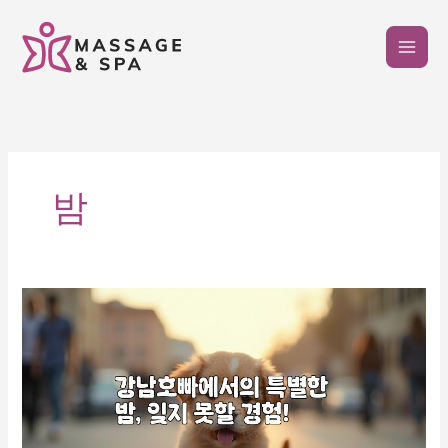
콘
텐
츠
로
건
너
뛰
기
밤