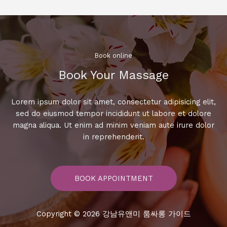
에
서
의
특
별
Book online​
한
Book Your Massage​
밤,
잊
지
Lorem ipsum dolor sit amet, consectetur adipisicing elit,
못
sed do eiusmod tempor incididunt ut labore et dolore
할
magna aliqua. Ut enim ad minim veniam aute irure dolor
경
in reprehenderit.
험!
BOOK APPOINTMENT
Copyright © 2026 강남유앤미 룸싸롱 가이드