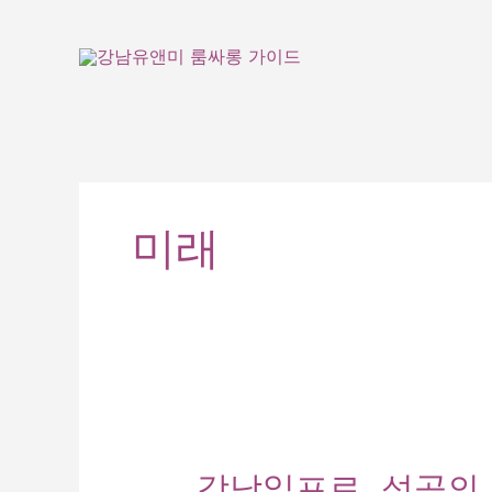
콘
텐
츠
로
건
너
뛰
기
미래
강남일프로, 성공의