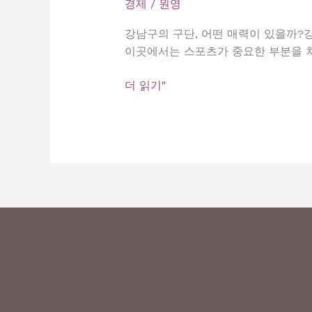
개
경제
/
원영
합
강남구의 구단, 어떤 매력이 있을까?
니
이곳에서는 스포츠가 중요한 부분을 차
다!
지
강
더 읽기"
금
남
확
구
인
의
하
구
세
단,
요!
어
떤
매
력
이
있
을
까?