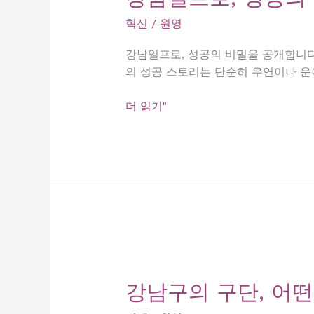
혁신
/
원영
강남일프로, 성공의 비밀을 공개합니다
의 성공 스토리는 단순히 우연이나 운
강
더 읽기"
남
일
프
로,
성
공
의
비
밀
을
강남구의 구단, 어떤
공