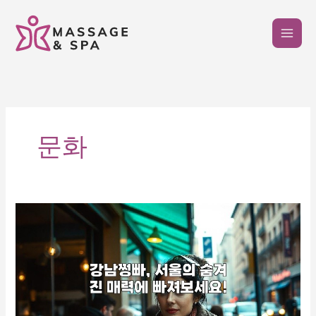
콘
텐
츠
로
건
너
뛰
기
문화