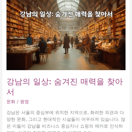
끼
는
도
파
민,
행
복
의
순
간
을
찾
강남의 일상: 숨겨진 매력을 찾아
아
서
서!
문화
/
원영
강남은 서울의 중심부에 위치한 지역으로, 화려한 외관과 다
양한 문화, 그리고 현대적인 시설들이 어우러져 있습니다. 많
은 이들이 강남을 비즈니스 중심지나 쇼핑의 메카로 인식하