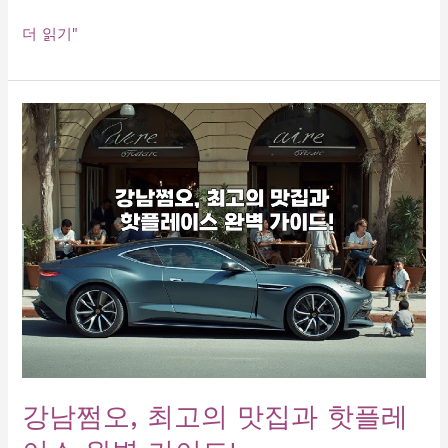
사
더 읽기"
라
진
방
에
서
의
특
별
한
밤:
룸
싸
롱
의
매
력
강남쩜오, 최고의 맛집과 핫플레
을
찾