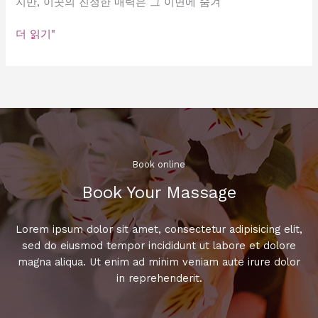
지만, 이곳의 진정한 매력은 그 이면에 숨겨
강
더 읽기"
남
의
일
상:
숨
겨
진
매
Book online​
력
Book Your Massage​
을
찾
아
Lorem ipsum dolor sit amet, consectetur adipisicing elit,
서
sed do eiusmod tempor incididunt ut labore et dolore
magna aliqua. Ut enim ad minim veniam aute irure dolor
in reprehenderit.