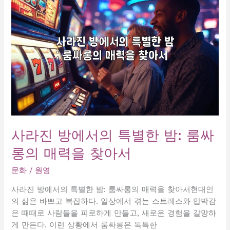
서
울
의
숨
겨
진
매
력
에
빠
져
사라진 방에서의 특별한 밤: 룸싸
보
롱의 매력을 찾아서
세
요!
문화
/
원영
사라진 방에서의 특별한 밤: 룸싸롱의 매력을 찾아서현대인
의 삶은 바쁘고 복잡하다. 일상에서 겪는 스트레스와 압박감
은 때때로 사람들을 피로하게 만들고, 새로운 경험을 갈망하
게 만든다. 이런 상황에서 룸싸롱은 독특한