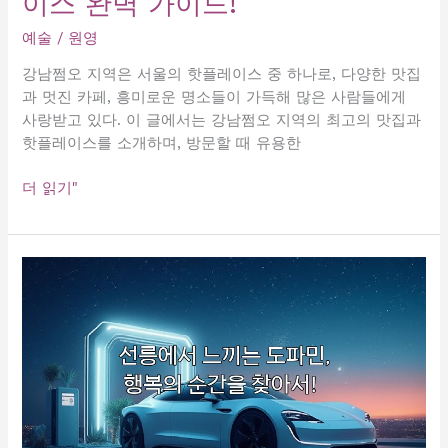
이스 완벽 가이드!
아
예술
/
원영
서
강남쩜오 지역은 서울의 핫플레이스 중 하나로, 다양한 맛집
과 멋진 카페, 흥미로운 명소들이 가득해 많은 사람들에게
사랑받고 있다. 이 글에서는 강남쩜오 지역의 최고의 맛집과
핫플레이스를 소개하며, 방문할 때 유용한
강
더 읽기"
남
쩜
오,
최
고
의
맛
집
과
핫
플