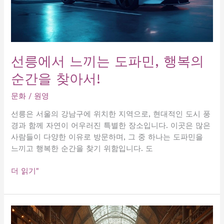
레
이
스
완
벽
선릉에서 느끼는 도파민, 행복의
가
순간을 찾아서!
이
드!
문화
/
원영
선릉은 서울의 강남구에 위치한 지역으로, 현대적인 도시 풍
경과 함께 자연이 어우러진 특별한 장소입니다. 이곳은 많은
사람들이 다양한 이유로 방문하며, 그 중 하나는 도파민을
느끼고 행복한 순간을 찾기 위함입니다. 도
선
더 읽기"
릉
에
서
느