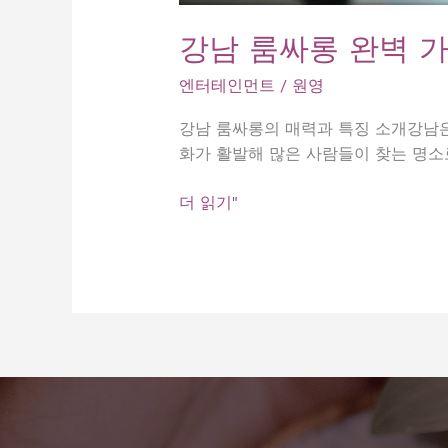
강남 룸싸롱 완벽 가
엔터테인먼트
/
원영
강남 룸싸롱의 매력과 특징 소개강남은
화가 활발해 많은 사람들이 찾는 명소
강
더 읽기"
남
룸
싸
롱
완
벽
가
이
드: