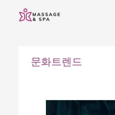
콘
텐
츠
로
건
너
뛰
기
문화트렌드