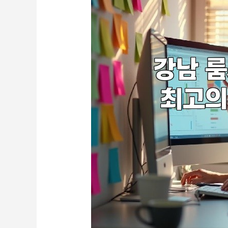
이
스
와
특
별
한
경
험!