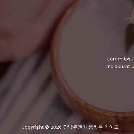
최
고
의
장
소
와
팁
공
Lorem ipsum
개!
incididunt 
Copyright © 2026 강남유앤미 룸싸롱 가이드