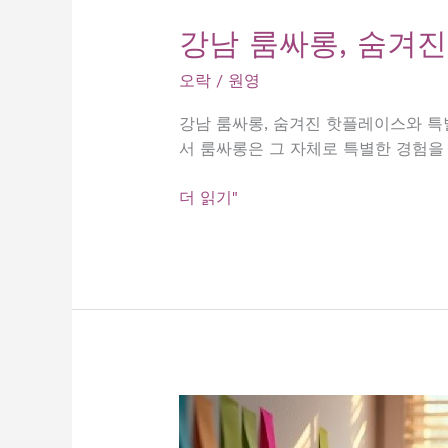
강남 룸싸롱, 숨겨진
오락
/
원영
강남 룸싸롱, 숨겨진 핫플레이스와 특
서 룸싸롱은 그 자체로 특별한 경험을
강
더 읽기"
남
룸
싸
롱,
숨
겨
진
핫
플
레