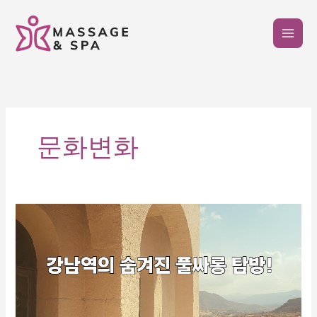
콘
텐
츠
로
건
너
뛰
기
문화변화