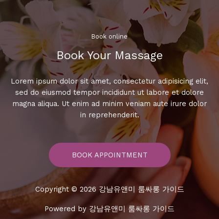
겨
진
풀
싸
Book online​
롱
Book Your Massage​
탐
방!
Lorem ipsum dolor sit amet, consectetur adipisicing elit,
sed do eiusmod tempor incididunt ut labore et dolore
magna aliqua. Ut enim ad minim veniam aute irure dolor
in reprehenderit.
BOOK APPOINTMENT
Copyright © 2026 강남유앤미 룸싸롱 가이드
Powered by 강남유앤미 룸싸롱 가이드