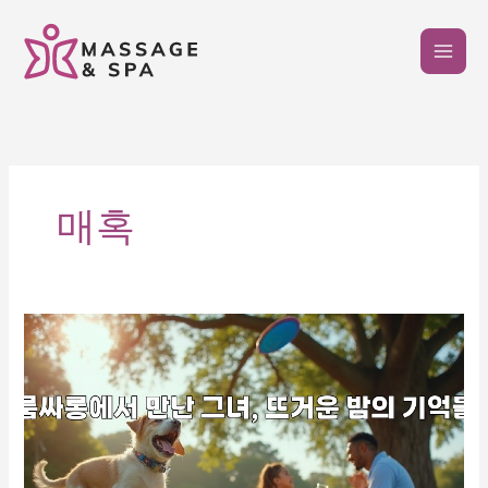
콘
텐
츠
로
건
너
뛰
기
매혹