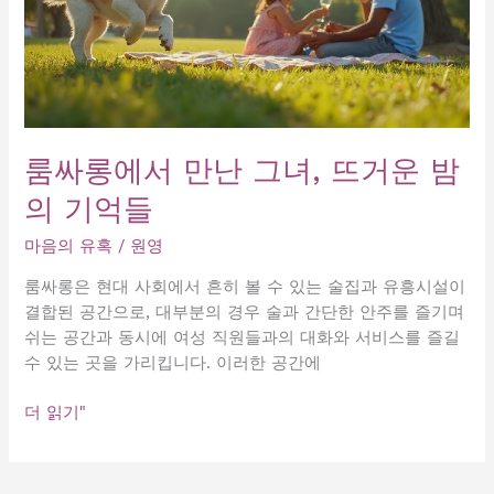
룸싸롱에서 만난 그녀, 뜨거운 밤
의 기억들
마음의 유혹
/
원영
룸싸롱은 현대 사회에서 흔히 볼 수 있는 술집과 유흥시설이
결합된 공간으로, 대부분의 경우 술과 간단한 안주를 즐기며
쉬는 공간과 동시에 여성 직원들과의 대화와 서비스를 즐길
수 있는 곳을 가리킵니다. 이러한 공간에
룸
더 읽기"
싸
롱
에