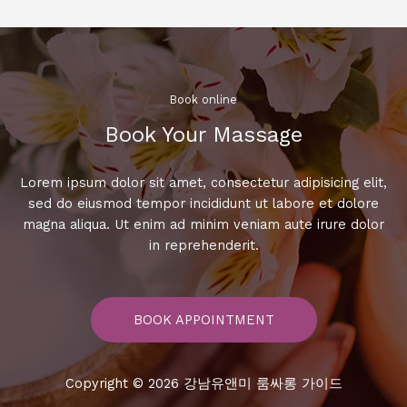
서
만
난
그
녀,
Book online​
뜨
Book Your Massage​
거
운
밤
Lorem ipsum dolor sit amet, consectetur adipisicing elit,
의
sed do eiusmod tempor incididunt ut labore et dolore
기
magna aliqua. Ut enim ad minim veniam aute irure dolor
억
in reprehenderit.
들
BOOK APPOINTMENT
Copyright © 2026 강남유앤미 룸싸롱 가이드