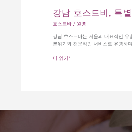
강남 호스트바, 특별
호스트바
/
원영
강남 호스트바는 서울의 대표적인 유흥
분위기와 전문적인 서비스로 유명하며
강
더 읽기"
남
호
스
트
바,
특
별
한
밤
을