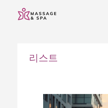
콘
텐
츠
로
건
너
뛰
기
리스트