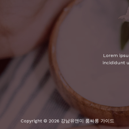
위
한
완
벽
한
선
택!
Lorem ipsum
incididunt 
Copyright © 2026 강남유앤미 룸싸롱 가이드