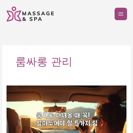
콘
텐
츠
로
건
너
뛰
기
룸싸롱 관리