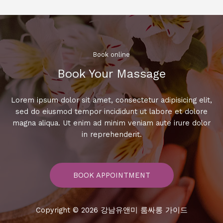
녀
올
때
꼭!
알
Book online​
아
Book Your Massage​
두
어
야
Lorem ipsum dolor sit amet, consectetur adipisicing elit,
할
sed do eiusmod tempor incididunt ut labore et dolore
5
magna aliqua. Ut enim ad minim veniam aute irure dolor
가
in reprehenderit.
지
팁
BOOK APPOINTMENT
Copyright © 2026 강남유앤미 룸싸롱 가이드