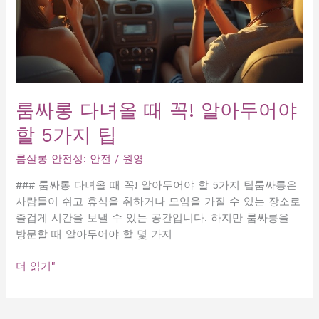
룸싸롱 다녀올 때 꼭! 알아두어야
할 5가지 팁
룸살롱 안전성: 안전
/
원영
### 룸싸롱 다녀올 때 꼭! 알아두어야 할 5가지 팁룸싸롱은
사람들이 쉬고 휴식을 취하거나 모임을 가질 수 있는 장소로
즐겁게 시간을 보낼 수 있는 공간입니다. 하지만 룸싸롱을
방문할 때 알아두어야 할 몇 가지
룸
더 읽기"
싸
롱
다