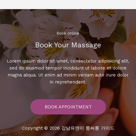
뜻
해
지
는,
룸
Book online​
싸
Book Your Massage​
롱
에
서
Lorem ipsum dolor sit amet, consectetur adipisicing elit,
만
sed do eiusmod tempor incididunt ut labore et dolore
나
magna aliqua. Ut enim ad minim veniam aute irure dolor
는
in reprehenderit.
특
별
한
BOOK APPOINTMENT
순
간
들
Copyright © 2026 강남유앤미 룸싸롱 가이드