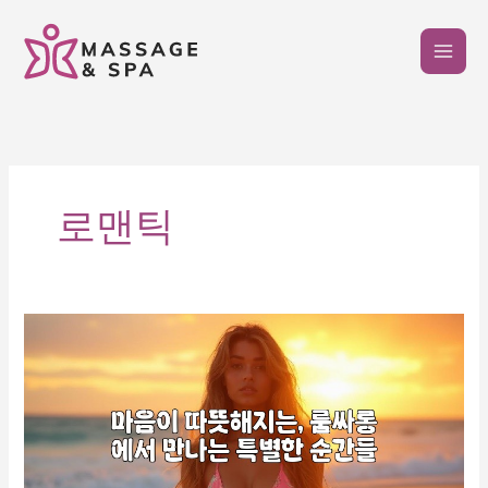
콘
텐
츠
로
건
너
뛰
기
로맨틱