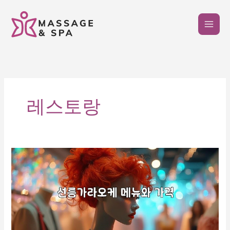
콘
텐
츠
로
건
너
뛰
기
레스토랑