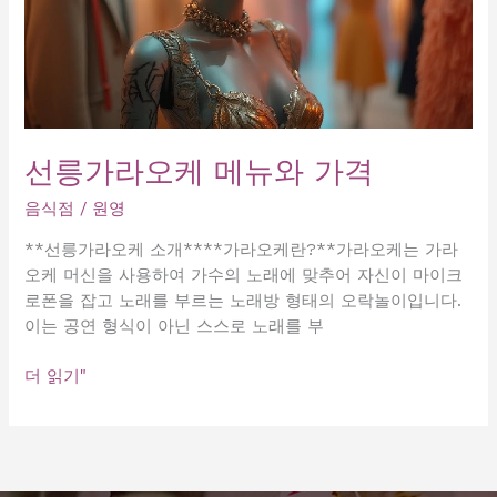
선릉가라오케 메뉴와 가격
음식점
/
원영
**선릉가라오케 소개****가라오케란?**가라오케는 가라
오케 머신을 사용하여 가수의 노래에 맞추어 자신이 마이크
로폰을 잡고 노래를 부르는 노래방 형태의 오락놀이입니다.
이는 공연 형식이 아닌 스스로 노래를 부
선
더 읽기"
릉
가
라
오