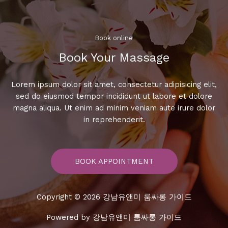
케
메
뉴
와
Book online​
가
Book Your Massage​
격
Lorem ipsum dolor sit amet, consectetur adipisicing elit,
sed do eiusmod tempor incididunt ut labore et dolore
magna aliqua. Ut enim ad minim veniam aute irure dolor
in reprehenderit.
BOOK APPOINTMENT
Copyright © 2026 강남유앤미 룸싸롱 가이드
Powered by 강남유앤미 룸싸롱 가이드