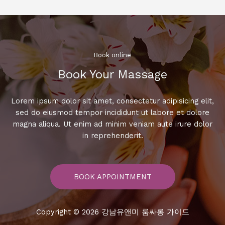
룸
에
서
누
리
Book online​
는
Book Your Massage​
특
별
한
Lorem ipsum dolor sit amet, consectetur adipisicing elit,
경
sed do eiusmod tempor incididunt ut labore et dolore
험!
magna aliqua. Ut enim ad minim veniam aute irure dolor
in reprehenderit.
BOOK APPOINTMENT
Copyright © 2026 강남유앤미 룸싸롱 가이드