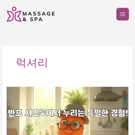
콘
텐
츠
로
건
너
뛰
기
럭셔리