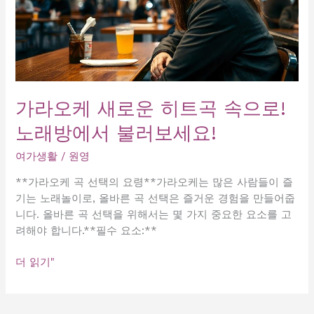
가라오케 새로운 히트곡 속으로!
노래방에서 불러보세요!
여가생활
/
원영
**가라오케 곡 선택의 요령**가라오케는 많은 사람들이 즐
기는 노래놀이로, 올바른 곡 선택은 즐거운 경험을 만들어줍
니다. 올바른 곡 선택을 위해서는 몇 가지 중요한 요소를 고
려해야 합니다.**필수 요소:**
가
더 읽기"
라
오
케