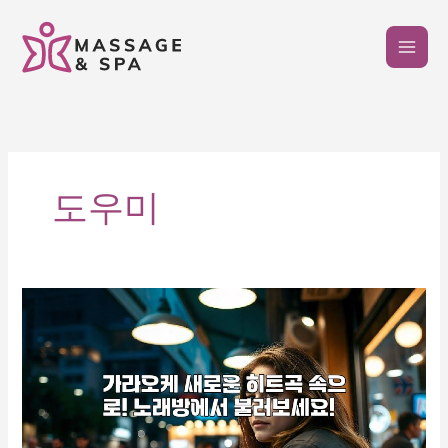
콘
텐
츠
로
건
너
뛰
기
도우미