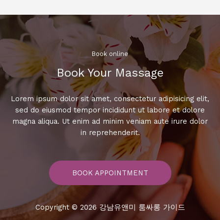
새
로
운
히
트
Book online​
곡
Book Your Massage​
속
으
로!
Lorem ipsum dolor sit amet, consectetur adipisicing elit,
노
sed do eiusmod tempor incididunt ut labore et dolore
래
magna aliqua. Ut enim ad minim veniam aute irure dolor
방
in reprehenderit.
에
서
불
BOOK APPOINTMENT
러
보
세
Copyright © 2026 강남유앤미 룸싸롱 가이드
요!