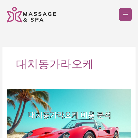
콘
텐
츠
로
건
너
뛰
기
대치동가라오케