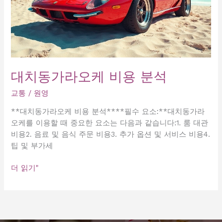
대치동가라오케 비용 분석
교통
/
원영
**대치동가라오케 비용 분석****필수 요소:**대치동가라
오케를 이용할 때 중요한 요소는 다음과 같습니다:1. 룸 대관
비용2. 음료 및 음식 주문 비용3. 추가 옵션 및 서비스 비용4.
팁 및 부가세
대
더 읽기"
치
동
가
라