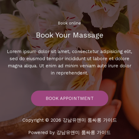
오
케
비
용
Book online​
분
Book Your Massage​
석
Lorem ipsum dolor sit amet, consectetur adipisicing elit,
sed do eiusmod tempor incididunt ut labore et dolore
magna aliqua. Ut enim ad minim veniam aute irure dolor
in reprehenderit.
BOOK APPOINTMENT
Copyright © 2026 강남유앤미 룸싸롱 가이드
Powered by 강남유앤미 룸싸롱 가이드