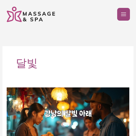
콘
텐
츠
로
건
너
뛰
기
달빛