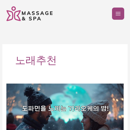
콘
텐
츠
로
건
너
뛰
기
노래추천