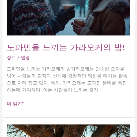
도파민을 느끼는 가라오케의 밤!
장르
/
원영
도파민을 느끼는 가라오케의 밤가라오케는 단순한 오락을
넘어 사람들의 감정과 신체에 긍정적인 영향을 미치는 활동
으로 자리 잡고 있다. 특히, 가라오케는 도파민 분비를 촉진
하는데 기여하며, 이는 사람들이 느끼는 즐거
도
더 읽기"
파
민
을
느