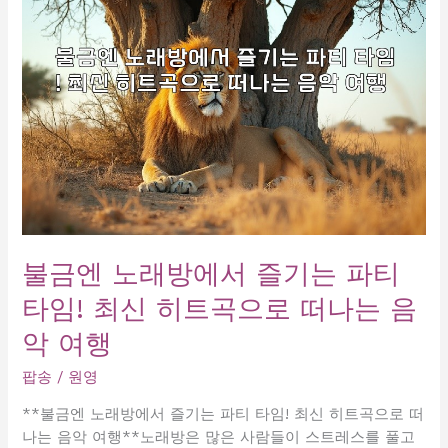
끼
는
가
라
오
케
의
밤!
불금엔 노래방에서 즐기는 파티
타임! 최신 히트곡으로 떠나는 음
악 여행
팝송
/
원영
**불금엔 노래방에서 즐기는 파티 타임! 최신 히트곡으로 떠
나는 음악 여행**노래방은 많은 사람들이 스트레스를 풀고