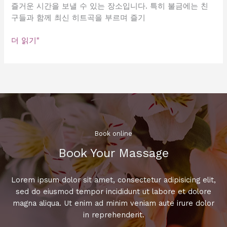
즐거운 시간을 보낼 수 있는 장소입니다. 특히 불금에는 친
구들과 함께 최신 히트곡을 부르며 즐기
불
더 읽기"
금
엔
노
래
방
에
서
즐
Book online​
기
Book Your Massage​
는
파
티
Lorem ipsum dolor sit amet, consectetur adipisicing elit,
타
sed do eiusmod tempor incididunt ut labore et dolore
임!
magna aliqua. Ut enim ad minim veniam aute irure dolor
최
in reprehenderit.
신