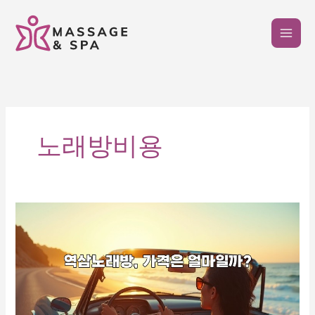
콘
텐
츠
로
건
너
뛰
기
노래방비용