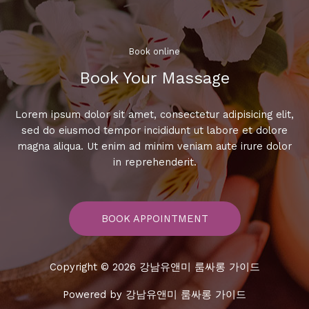
가
격
은
얼
Book online​
마
Book Your Massage​
일
까?
Lorem ipsum dolor sit amet, consectetur adipisicing elit,
sed do eiusmod tempor incididunt ut labore et dolore
magna aliqua. Ut enim ad minim veniam aute irure dolor
in reprehenderit.
BOOK APPOINTMENT
Copyright © 2026 강남유앤미 룸싸롱 가이드
Powered by 강남유앤미 룸싸롱 가이드