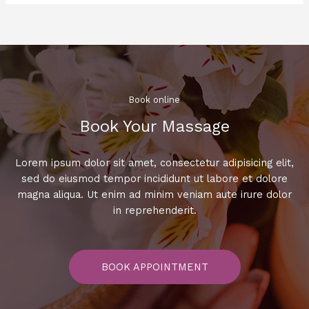
오
케
에
서
흥
겹
게
Book online​
즐
Book Your Massage​
기
는
법!
Lorem ipsum dolor sit amet, consectetur adipisicing elit,
최
sed do eiusmod tempor incididunt ut labore et dolore
신
magna aliqua. Ut enim ad minim veniam aute irure dolor
히
in reprehenderit.
트
곡
으
BOOK APPOINTMENT
로
무
대