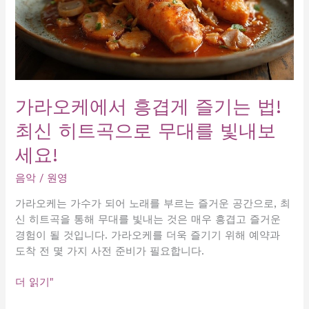
가라오케에서 흥겹게 즐기는 법!
최신 히트곡으로 무대를 빛내보
세요!
음악
/
원영
가라오케는 가수가 되어 노래를 부르는 즐거운 공간으로, 최
신 히트곡을 통해 무대를 빛내는 것은 매우 흥겹고 즐거운
경험이 될 것입니다. 가라오케를 더욱 즐기기 위해 예약과
도착 전 몇 가지 사전 준비가 필요합니다.
가
더 읽기"
라