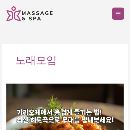
콘
텐
츠
로
건
너
뛰
기
노래모임