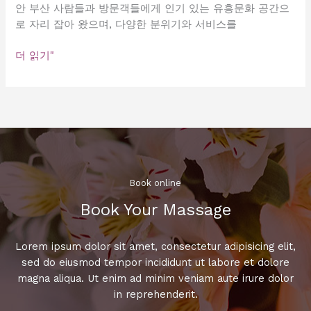
안 부산 사람들과 방문객들에게 인기 있는 유흥문화 공간으
로 자리 잡아 왔으며, 다양한 분위기와 서비스를
남
더 읽기"
포
동
풀
싸
롱
최
고
의
Book online​
인
Book Your Massage​
기
장
소
Lorem ipsum dolor sit amet, consectetur adipisicing elit,
추
sed do eiusmod tempor incididunt ut labore et dolore
천!
magna aliqua. Ut enim ad minim veniam aute irure dolor
지
in reprehenderit.
금