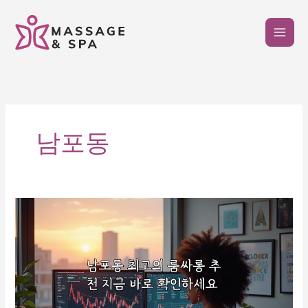
콘
텐
츠
로
건
너
뛰
기
남포동