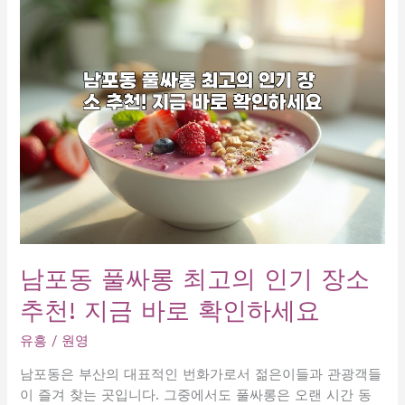
고
의
룸
싸
롱
추
천
지
금
바
로
확
인
남포동 풀싸롱 최고의 인기 장소
하
추천! 지금 바로 확인하세요
세
요
유흥
/
원영
남포동은 부산의 대표적인 번화가로서 젊은이들과 관광객들
이 즐겨 찾는 곳입니다. 그중에서도 풀싸롱은 오랜 시간 동