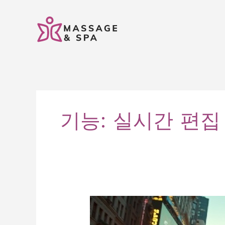
콘
텐
츠
로
건
너
뛰
기
기능: 실시간 편집