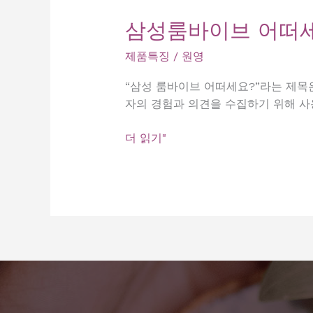
삼성룸바이브 어떠
제품특징
/
원영
“삼성 룸바이브 어떠세요?”라는 제목
자의 경험과 의견을 수집하기 위해 사
삼
더 읽기"
성
룸
바
이
브
어
떠
세
요?