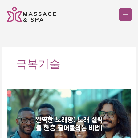
콘
텐
츠
로
건
너
뛰
기
극복기술