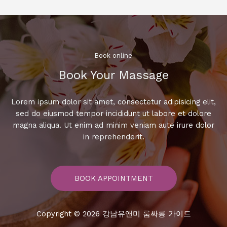
래
방:
노
래
실
Book online​
력
Book Your Massage​
을
한
층
Lorem ipsum dolor sit amet, consectetur adipisicing elit,
끌
sed do eiusmod tempor incididunt ut labore et dolore
어
magna aliqua. Ut enim ad minim veniam aute irure dolor
올
in reprehenderit.
리
는
비
BOOK APPOINTMENT
법!
Copyright © 2026 강남유앤미 룸싸롱 가이드