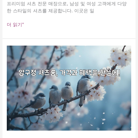
프리미엄 셔츠 전문 매장으로, 남성 및 여성 고객에게 다양
한 스타일의 셔츠를 제공합니다. 이곳은 일
청
더 읽기"
담
셔
츠
룸
가
격
완
벽
정
리!
당
신
이
알
고
싶