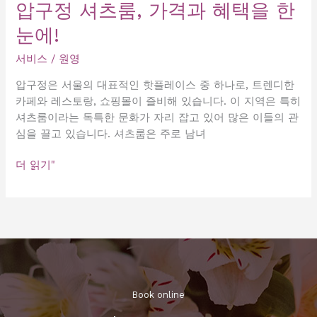
압구정 셔츠룸, 가격과 혜택을 한
은
눈에!
모
든
서비스
/
원영
정
보
압구정은 서울의 대표적인 핫플레이스 중 하나로, 트렌디한
카페와 레스토랑, 쇼핑몰이 즐비해 있습니다. 이 지역은 특히
셔츠룸이라는 독특한 문화가 자리 잡고 있어 많은 이들의 관
심을 끌고 있습니다. 셔츠룸은 주로 남녀
압
더 읽기"
구
정
셔
츠
룸,
가
격
과
Book online​
혜