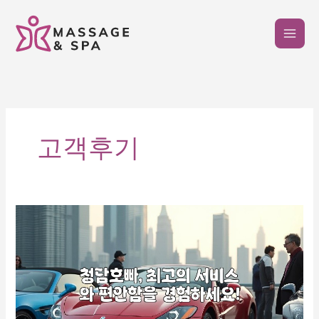
콘
텐
츠
로
건
너
뛰
기
고객후기