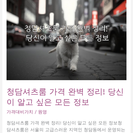
최
고
의
서
비
스
와
편
안
함
을
경
험
청담셔츠룸 가격 완벽 정리! 당신
하
이 알고 싶은 모든 정보
세
요!
가격대비가치
/
원영
청담셔츠룸 가격 완벽 정리! 당신이 알고 싶은 모든 정보청
담셔츠룸은 서울의 고급스러운 지역인 청담동에서 운영되는