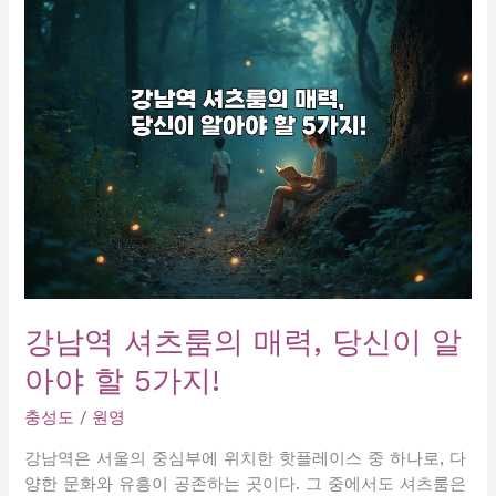
티
씨,
지
금
바
로
경
험
하
세
요!
강남역 셔츠룸의 매력, 당신이 알
아야 할 5가지!
충성도
/
원영
강남역은 서울의 중심부에 위치한 핫플레이스 중 하나로, 다
양한 문화와 유흥이 공존하는 곳이다. 그 중에서도 셔츠룸은