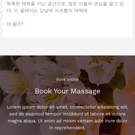
독특한 매력을 지닌 공간으로, 많은 이들의 관심을 끌고 있
다. 이 글에서는 강남역 셔츠룸의 매력에
강
더 읽기"
남
역
셔
츠
룸
의
매
력,
Book online​
당
Book Your Massage​
신
이
알
Lorem ipsum dolor sit amet, consectetur adipisicing elit,
아
sed do eiusmod tempor incididunt ut labore et dolore
야
magna aliqua. Ut enim ad minim veniam aute irure dolor
할
in reprehenderit.
5