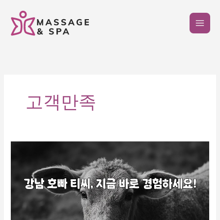
콘
텐
츠
로
건
너
뛰
기
고객만족