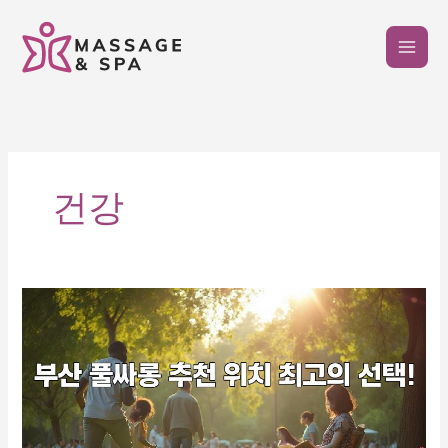
콘
텐
츠
로
건
너
뛰
기
건강