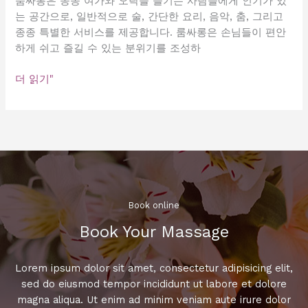
룸싸롱은 종종 여가와 오락을 즐기는 사람들에게 인기가 있
는 공간으로, 일반적으로 술, 간단한 요리, 음악, 춤, 그리고
종종 특별한 서비스를 제공합니다. 룸싸롱은 손님들이 편안
하게 쉬고 즐길 수 있는 분위기를 조성하
룸
더 읽기"
싸
롱
최
고
매
력
포
인
Book online​
트
Book Your Massage​
노
출!
특
Lorem ipsum dolor sit amet, consectetur adipisicing elit,
급
sed do eiusmod tempor incididunt ut labore et dolore
서
magna aliqua. Ut enim ad minim veniam aute irure dolor