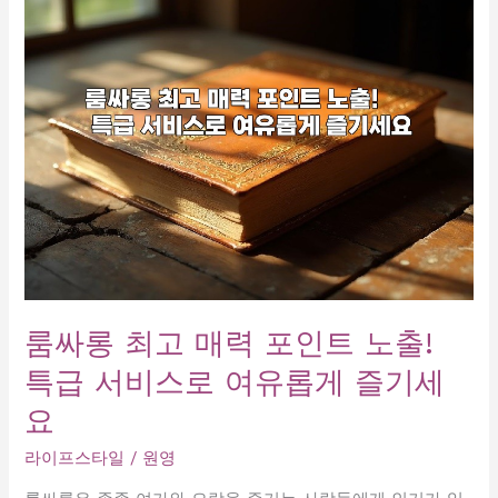
롱
추
천
위
치
최
고
의
선
택!
룸싸롱 최고 매력 포인트 노출!
특급 서비스로 여유롭게 즐기세
요
라이프스타일
/
원영