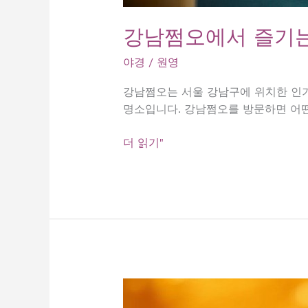
강남쩜오에서 즐기는
야경
/
원영
강남쩜오는 서울 강남구에 위치한 인기
명소입니다. 강남쩜오를 방문하면 어
강
더 읽기"
남
쩜
오
에
서
즐
기
는
최