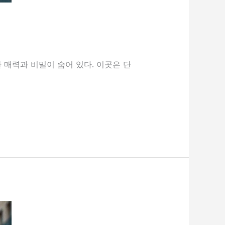
매력과 비밀이 숨어 있다. 이곳은 단