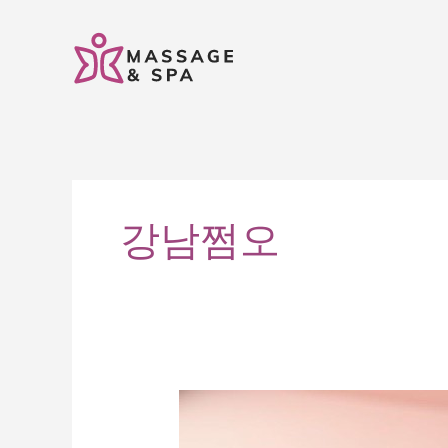
콘
텐
츠
로
건
너
뛰
기
강남쩜오