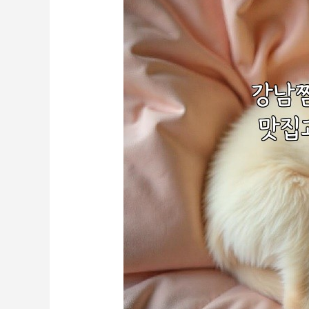
핫
플
레
이
스
공
개!