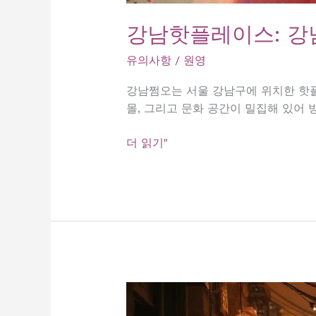
강남핫플레이스: 강
유의사항
/
원영
강남쩜오는 서울 강남구에 위치한 핫플레
몰, 그리고 문화 공간이 밀집해 있어
강
더 읽기"
남
핫
플
레
이
스:
강
남
쩜