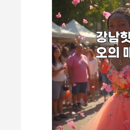
는
이
유
5
가
지!