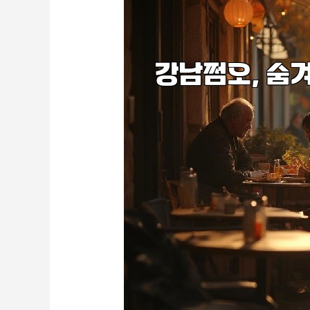
오
의
매
력
을
탐
험
하
다!