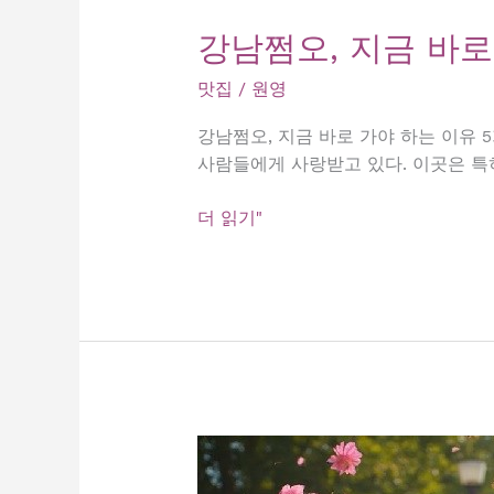
강남쩜오, 지금 바로
맛집
/
원영
강남쩜오, 지금 바로 가야 하는 이유
사람들에게 사랑받고 있다. 이곳은 특
강
더 읽기"
남
쩜
오,
지
금
바
로
가
야
하