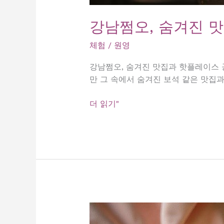
강남쩜오, 숨겨진 
체험
/
원영
강남쩜오, 숨겨진 맛집과 핫플레이스 
만 그 속에서 숨겨진 보석 같은 맛집
강
더 읽기"
남
쩜
오,
숨
겨
진
맛
집
과