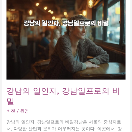
로,
성
공
의
비
밀
을
공
개
합
니
다!
지
강남의 일인자, 강남일프로의 비
금
밀
확
인
비전
/
원영
하
세
강남의 일인자, 강남일프로의 비밀강남은 서울의 중심지로
요!
서, 다양한 산업과 문화가 어우러지는 곳이다. 이곳에서 ‘강