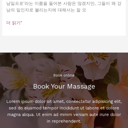
남일프로’라는 이름을 들어본 사람은 많겠지만, 그들이 왜 강
남의 일인자로 불리는지에 대해서는 잘 모
강
더 읽기"
남
의
일
인
자,
강
남
일
Book online​
프
Book Your Massage​
로
의
비
Lorem ipsum dolor sit amet, consectetur adipisicing elit,
밀
sed do eiusmod tempor incididunt ut labore et dolore
magna aliqua. Ut enim ad minim veniam aute irure dolor
in reprehenderit.