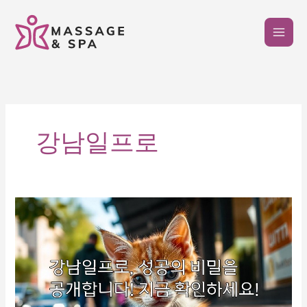
콘
텐
츠
로
건
너
뛰
기
강남일프로