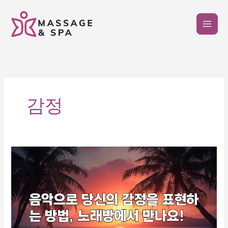
콘
텐
츠
로
건
너
뛰
기
감정