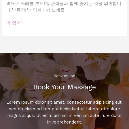
요!
력으로 노래를 부르며, 관객들과 함께 즐기는 것을 의미합니
다.**특징:** 양재에서 노래를
양
더 읽기"
재
에
서
노
래
신
나
게
Book online​
부
Book Your Massage​
르
는
방
Lorem ipsum dolor sit amet, consectetur adipisicing elit,
법!
sed do eiusmod tempor incididunt ut labore et dolore
magna aliqua. Ut enim ad minim veniam aute irure dolor
in reprehenderit.