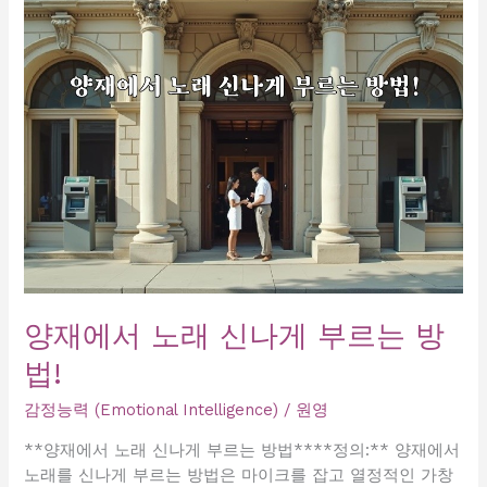
당
신
의
감
정
을
표
현
하
는
방
법,
노
양재에서 노래 신나게 부르는 방
래
법!
방
에
감정능력 (Emotional Intelligence)
/
원영
서
만
**양재에서 노래 신나게 부르는 방법****정의:** 양재에서
나
노래를 신나게 부르는 방법은 마이크를 잡고 열정적인 가창