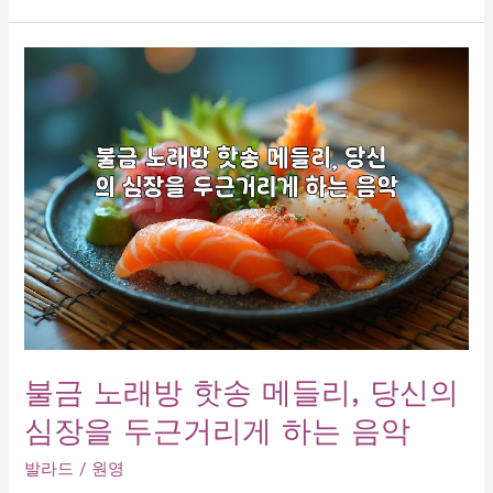
충
만
노
래
방
히
트
곡
모
음!
신
나
는
노
래
불금 노래방 핫송 메들리, 당신의
부
심장을 두근거리게 하는 음악
터
발
발라드
/
원영
라