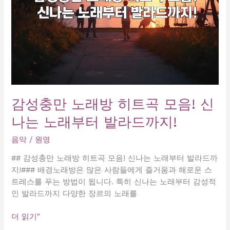
슴
아
픈
발
라
드
노
래
모
감성충만 노래방 히트곡 모음! 신
음!
나는 노래부터 발라드까지!
음악
/
원영
## 감성충만 노래방 히트곡 모음! 신나는 노래부터 발라드까
지!### 배경노래방은 많은 사람들에게 즐거움과 해로운 스
트레스를 푸는 방법이 됩니다. 특히 신나는 노래부터 감성적
인 발라드까지 다양한 장르의 노래를
감
더 읽기"
성