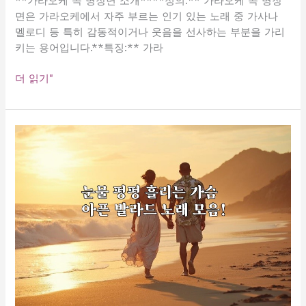
**가라오케 곡 명장면 소개****정의:** 가라오케 곡 명장
면은 가라오케에서 자주 부르는 인기 있는 노래 중 가사나
멜로디 등 특히 감동적이거나 웃음을 선사하는 부분을 가리
키는 용어입니다.**특징:** 가라
가
더 읽기"
라
오
케
곡
명
장
면
모
음!
감
동
과
웃
음