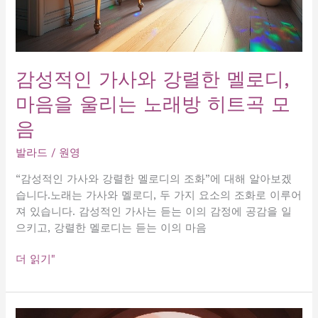
노
래
방
에
선
감성적인 가사와 강렬한 멜로디,
당
마음을 울리는 노래방 히트곡 모
신
만
음
이
스
발라드
/
원영
타
“감성적인 가사와 강렬한 멜로디의 조화”에 대해 알아보겠
습니다.노래는 가사와 멜로디, 두 가지 요소의 조화로 이루어
져 있습니다. 감성적인 가사는 듣는 이의 감정에 공감을 일
으키고, 강렬한 멜로디는 듣는 이의 마음
감
더 읽기"
성
적
인