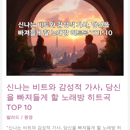
가
사
와
강
렬
한
멜
로
디,
마
음
을
울
신나는 비트와 감성적 가사, 당신
리
을 빠져들게 할 노래방 히트곡
는
노
TOP 10
래
방
발라드
/
원영
히
“신나는 비트와 감성적 가사, 당신을 빠져들게 할 노래방 히
트