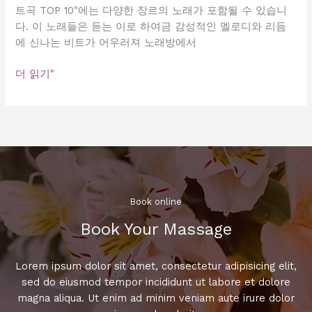
트곡 TOP 10″에는 다양한 장르의 노래가 포함될 수 있습니
곡
다. 이 노래들은 듣는 이로 하여금 감성적인 멜로디와 리듬
모
에 신나는 비트가 어우러져 노래방에서
음
신
더 읽기"
나
는
비
트
와
감
성
적
Book online​
가
Book Your Massage​
사,
당
신
Lorem ipsum dolor sit amet, consectetur adipisicing elit,
을
sed do eiusmod tempor incididunt ut labore et dolore
빠
magna aliqua. Ut enim ad minim veniam aute irure dolor