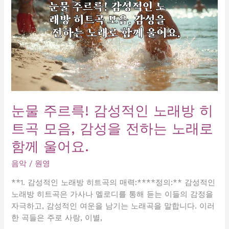
노
래,
당
신
의
마
음
을
울
눈물 주르륵! 감성적인 노래방 히
리
트곡 모음, 감성을 전하는 노래로
다
함께 울어요.
음악
/
원영
**1. 감성적인 노래방 히트곡의 매력:****정의:** 감성적인
노래방 히트곡은 가사나 멜로디를 통해 듣는 이들의 감정을
자극하고, 감성적인 여운을 남기는 노래곡을 말합니다. 이러
한 곡들은 주로 사랑, 이별,