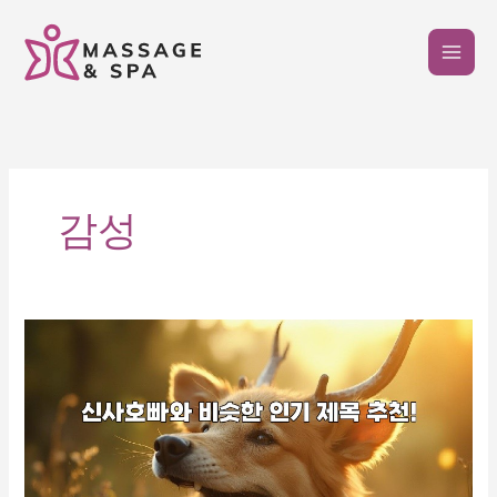
콘
텐
츠
로
건
너
뛰
기
감성