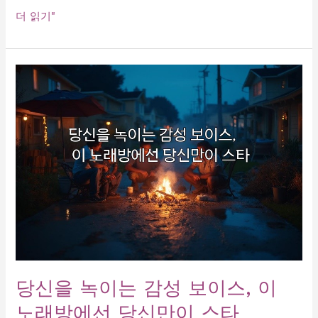
눈
더 읽기"
물
주
르
륵!
감
성
적
인
노
래
방
히
트
곡
모
음,
당신을 녹이는 감성 보이스, 이
감
노래방에선 당신만이 스타
성