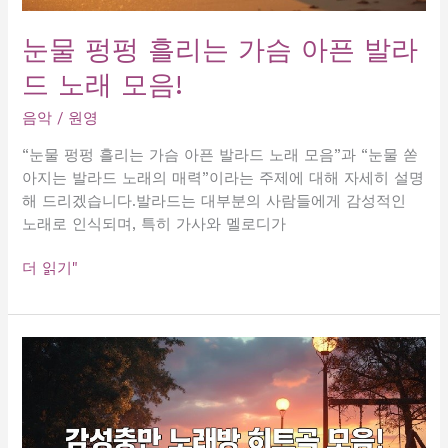
을
느
눈물 펑펑 흘리는 가슴 아픈 발라
낄
드 노래 모음!
수
있
음악
/
원영
는
추
“눈물 펑펑 흘리는 가슴 아픈 발라드 노래 모음”과 “눈물 쏟
억
아지는 발라드 노래의 매력”이라는 주제에 대해 자세히 설명
의
해 드리겠습니다.발라드는 대부분의 사람들에게 감성적인
명
노래로 인식되며, 특히 가사와 멜로디가
곡
들!
눈
더 읽기"
물
펑
펑
흘
리
는
가