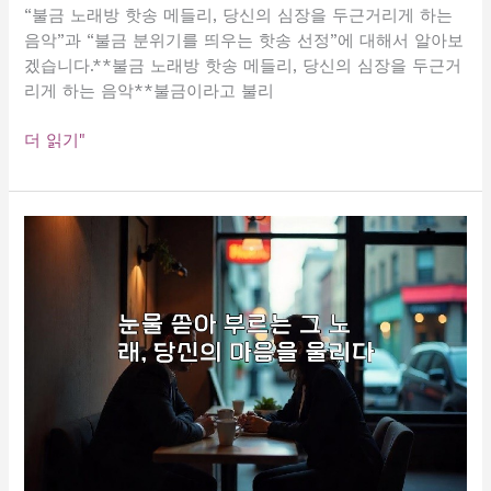
드
“불금 노래방 핫송 메들리, 당신의 심장을 두근거리게 하는
까
음악”과 “불금 분위기를 띄우는 핫송 선정”에 대해서 알아보
지!
겠습니다.**불금 노래방 핫송 메들리, 당신의 심장을 두근거
리게 하는 음악**불금이라고 불리
불
더 읽기"
금
노
래
방
핫
송
메
들
리,
당
신
의
심