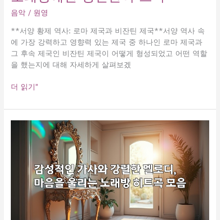
을
음악
/
원영
전
하
**서양 황제 역사: 로마 제국과 비잔틴 제국**서양 역사 속
는
에 가장 강력하고 영향력 있는 제국 중 하나인 로마 제국과
노
그 후속 제국인 비잔틴 제국이 어떻게 형성되었고 어떤 역할
래
을 했는지에 대해 자세하게 살펴보겠
로
함
당
더 읽기"
께
신
울
을
어
녹
요.
이
는
감
성
보
이
스,
이