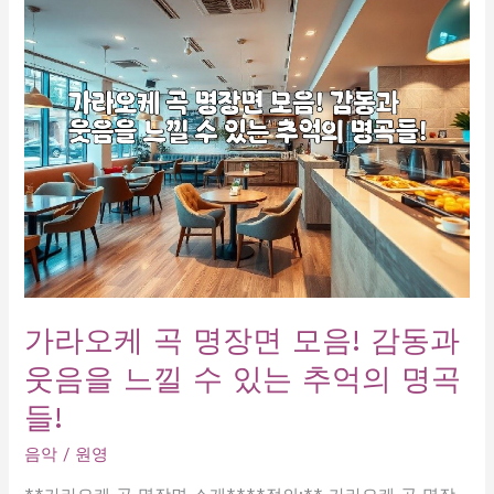
와
비
슷
한
인
기
제
목
추
천!
가라오케 곡 명장면 모음! 감동과
웃음을 느낄 수 있는 추억의 명곡
들!
음악
/
원영