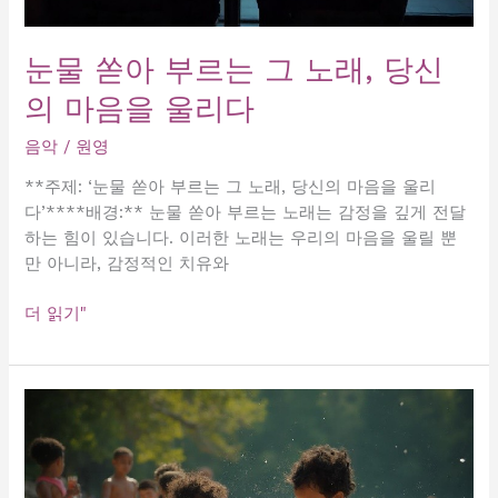
장
을
두
눈물 쏟아 부르는 그 노래, 당신
근
의 마음을 울리다
거
리
음악
/
원영
게
하
**주제: ‘눈물 쏟아 부르는 그 노래, 당신의 마음을 울리
는
다’****배경:** 눈물 쏟아 부르는 노래는 감정을 깊게 전달
음
하는 힘이 있습니다. 이러한 노래는 우리의 마음을 울릴 뿐
악
만 아니라, 감정적인 치유와
눈
더 읽기"
물
쏟
아
부
르
는
그