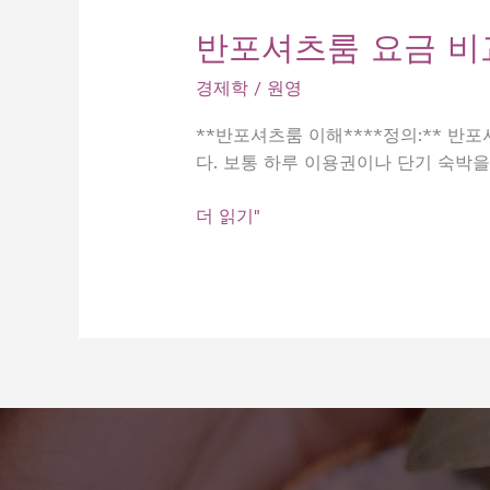
반포셔츠룸 요금 비
경제학
/
원영
**반포셔츠룸 이해****정의:** 반
다. 보통 하루 이용권이나 단기 숙박
반
더 읽기"
포
셔
츠
룸
요
금
비
교