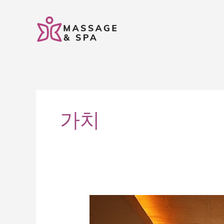
콘
텐
츠
로
건
너
뛰
기
가치