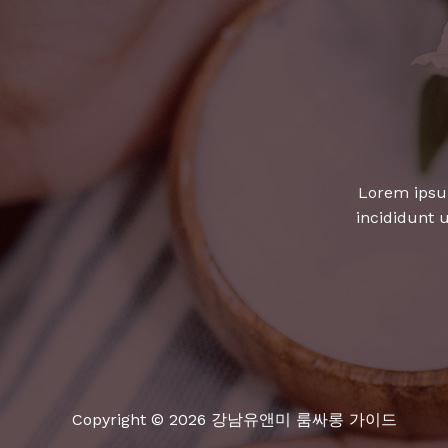
으
로!
노
래
방
에
서
Lorem ipsum
불
incididunt 
러
보
세
요!
Copyright © 2026 강남유앤미 룸싸롱 가이드