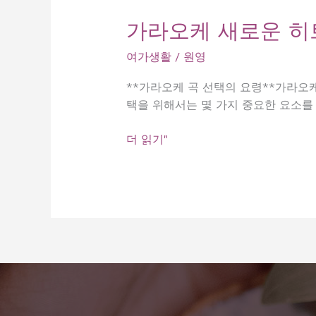
가라오케 새로운 히
여가생활
/
원영
**가라오케 곡 선택의 요령**가라오
택을 위해서는 몇 가지 중요한 요소를 
가
더 읽기"
라
오
케
새
로
운
히
트
곡
속