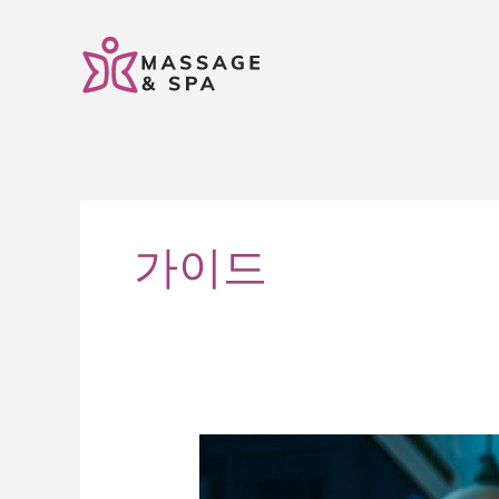
콘
텐
츠
로
건
너
뛰
기
가이드