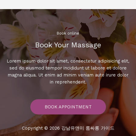
래
방
대
신
아
Book online​
는
Book Your Massage​
모
든
곡!
Lorem ipsum dolor sit amet, consectetur adipisicing elit,
노
sed do eiusmod tempor incididunt ut labore et dolore
래
magna aliqua. Ut enim ad minim veniam aute irure dolor
방
in reprehenderit.
레
전
드
BOOK APPOINTMENT
Copyright © 2026 강남유앤미 룸싸롱 가이드