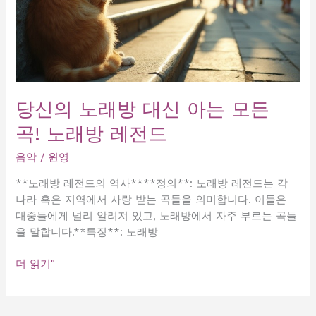
당신의 노래방 대신 아는 모든
곡! 노래방 레전드
음악
/
원영
**노래방 레전드의 역사****정의**: 노래방 레전드는 각
나라 혹은 지역에서 사랑 받는 곡들을 의미합니다. 이들은
대중들에게 널리 알려져 있고, 노래방에서 자주 부르는 곡들
을 말합니다.**특징**: 노래방
당
더 읽기"
신
의
노