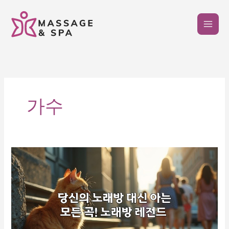
콘
텐
츠
로
건
너
뛰
기
가수