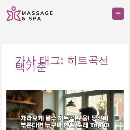
콘
텐
츠
로
건
너
뛰
기
가사 태그: 히트곡선
택기준