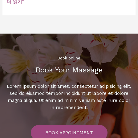
가
더 읽기"
라
오
케
필
수
히
트
곡
Book online​
모
Book Your Massage​
음!
당
신
Lorem ipsum dolor sit amet, consectetur adipisicing elit,
이
sed do eiusmod tempor incididunt ut labore et dolore
부
magna aliqua. Ut enim ad minim veniam aute irure dolor
른
in reprehenderit.
다
면
누
BOOK APPOINTMENT
구