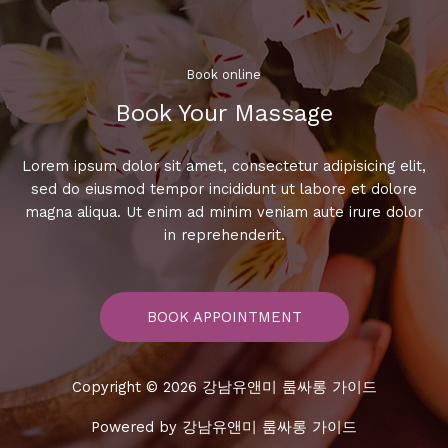
요
금
안
내
Book online​
Book Your Massage​
Lorem ipsum dolor sit amet, consectetur adipisicing elit,
sed do eiusmod tempor incididunt ut labore et dolore
magna aliqua. Ut enim ad minim veniam aute irure dolor
in reprehenderit.
BOOK APPOINTMENT
Copyright © 2026 강남유앤미 룸싸롱 가이드
Powered by 강남유앤미 룸싸롱 가이드