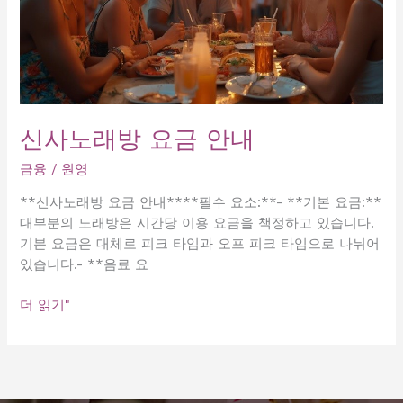
신사노래방 요금 안내
금융
/
원영
**신사노래방 요금 안내****필수 요소:**- **기본 요금:**
대부분의 노래방은 시간당 이용 요금을 책정하고 있습니다.
기본 요금은 대체로 피크 타임과 오프 피크 타임으로 나뉘어
있습니다.- **음료 요
신
더 읽기"
사
노
래
방