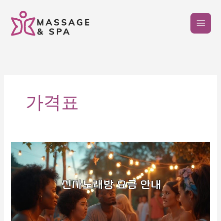
콘
텐
츠
로
건
너
뛰
기
가격표