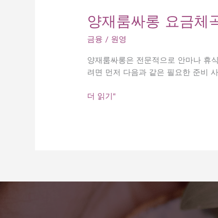
양재룸싸롱 요금체
금융
/
원영
양재룸싸롱은 전문적으로 안마나 휴식을
려면 먼저 다음과 같은 필요한 준비 사
양
더 읽기"
재
룸
싸
롱
요
금
체
곡