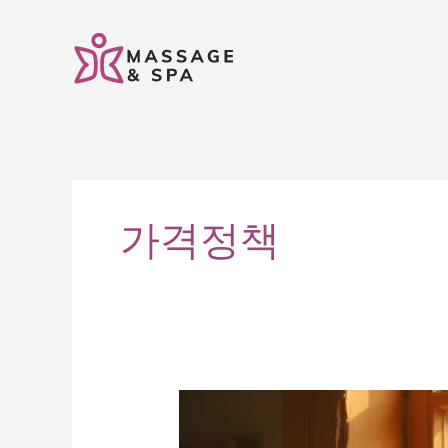
콘
텐
츠
로
건
너
뛰
기
가격정책